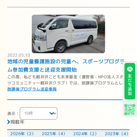
2022.05.10
地域の児童養護施設の児童へ、スポーツプログラ
ム参加費支援と送迎支援開始
この度、私ども軽井沢こども未来基金（運営者：NPO法人スポー
ツコミュニティー軽井沢クラブ）では、放課後プログラムとして
実施しておりました、スポーツプログラムと文化・芸術プログラ
放課後プログラム
送迎車両
ムを、軽井沢地域の児童施設に入所されている児童向けに無料で
提供することを決定いたしました。
1
表示：
掲載年
2026年（2）
2025年（4）
2024年（2）
2023年（4）