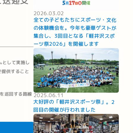
と送迎支
2026.03.02
全ての子どもたちにスポーツ・文化
の体験機会を。今年も豪華ゲストが
集合し、3回目となる「軽井沢スポ
ーツ祭2026」を開催します
ムとして実施し
で提供すること
を巡回する路線
2025.06.11
大好評の「軽井沢スポーツ祭」。2
回目の開催が行われました