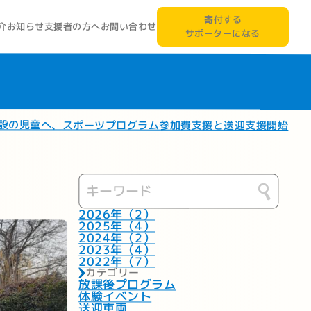
寄付する
支援者の方へ
お問い合わせ
介
お知らせ
サポーターになる
設の児童へ、スポーツプログラム参加費支援と送迎支援開始
2026年（2）
2025年（4）
2024年（2）
2023年（4）
2022年（7）
カテゴリー
放課後プログラム
体験イベント
送迎車両