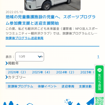
2022.05.10
地域の児童養護施設の児童へ、スポーツプログラ
ム参加費支援と送迎支援開始
この度、私ども軽井沢こども未来基金（運営者：NPO法人スポー
ツコミュニティー軽井沢クラブ）では、放課後プログラムとして
実施しておりました、スポーツプログラムと文化・芸術プログラ
放課後プログラム
送迎車両
ムを、軽井沢地域の児童施設に入所されている児童向けに無料で
提供することを決定いたしました。
1
表示：
掲載年
2026年（2）
2025年（4）
2024年（2）
2023年（4）
カテゴリー
放課後プログラム
体験イベント
送迎車両
支援活動
運営