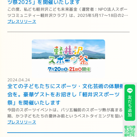
ツ祭2025」を開催いたします
この度、私ども軽井沢こども未来基金（運営者：NPO法人スポー
ツコミュニティー軽井沢クラブ）は、2025年5月17～18日の2日
間、豪華ゲストをお招きし「軽井沢スポーツ祭2025」を開催いた
プレスリリース
します。
2024.04.24
全ての子どもたちにスポーツ・文化芸術の体験機
会を。豪華ゲストをお招きし「軽井沢スポーツ
祭」を開催いたします
今回のスポーツイベントは、パリ五輪前のスポーツ熱が高まる時
期、かつ子どもたちの夏休み前というベストタイミングを狙い、
昨年町制施行100周年を迎えた軽井沢にて開催いたします。
プレスリリース